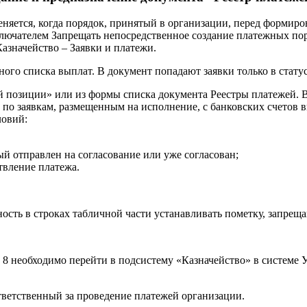
няется, когда порядок, принятый в организации, перед формир
лючателем Запрещать непосредственное создание платежных пор
азначейство – Заявки и платежи.
ого списка выплат. В документ попадают заявки только в стату
й позиции» или из формы списка документа Реестры платежей. В
 по заявкам, размещенным на исполнение, с банковских счетов 
ловий:
ый отправлен на согласование или уже согласован;
твление платежа.
ность в строках табличной части устанавливать пометку, запре
 8 необходимо перейти в подсистему «Казначейство» в системе
ответственный за проведение платежей организации.