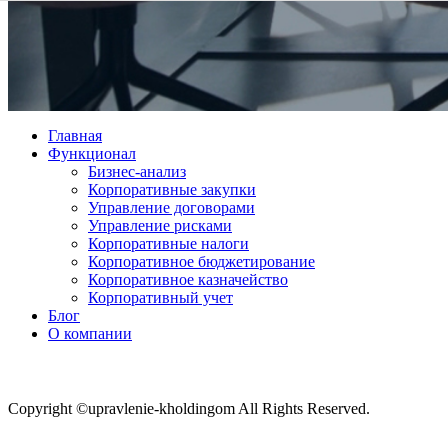
Главная
Функционал
Бизнес-анализ
Корпоративные закупки
Управление договорами
Управление рисками
Корпоративные налоги
Корпоративное бюджетирование
Корпоративное казначейство
Корпоративный учет
Блог
О компании
Copyright ©upravlenie-kholdingom All Rights Reserved.