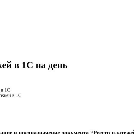
ей в 1С на день
 в 1С
тежей в 1С
ие и предназначение документа “Реестр платеже