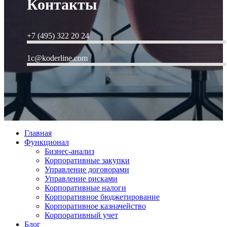
Контакты
+7 (495) 322 20 24
1c@koderline.com
Главная
Функционал
Бизнес-анализ
Корпоративные закупки
Управление договорами
Управление рисками
Корпоративные налоги
Корпоративное бюджетирование
Корпоративное казначейство
Корпоративный учет
Блог